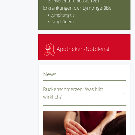
Beinvenenthrombose, TVB)
Erkrankungen der Lymphgefäße
Lymphangitis
Lymphödem
Apotheken-Notdienst
News
Rückenschmerzen: Was hilft
wirklich?