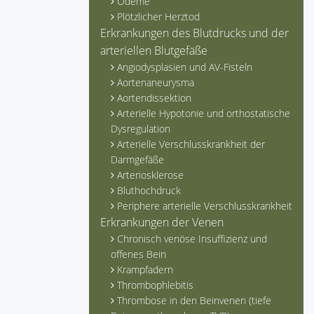
Ödeme
Plötzlicher Herztod
Erkrankungen des Blutdrucks und der
arteriellen Blutgefäße
Angiodysplasien und AV-Fisteln
Aortenaneurysma
Aortendissektion
Arterielle Hypotonie und orthostatische
Dysregulation
Arterielle Verschlusskrankheit der
Darmgefäße
Arteriosklerose
Bluthochdruck
Periphere arterielle Verschlusskrankheit
Erkrankungen der Venen
Chronisch venöse Insuffizienz und
offenes Bein
Krampfadern
Thrombophlebitis
Thrombose in den Beinvenen (tiefe