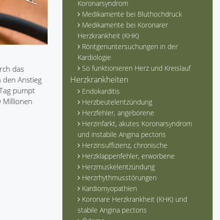
Koronarsyndrom
Medikamente bei Bluthochdruck
Medikamente bei Koronarer
Herzkrankheit (KHK)
Röntgenuntersuchungen in der
Kardiologie
So funktionieren Herz und Kreislauf
urch das
Herzkrankheiten
h den Anstieg
n Tag pumpt
Endokarditis
 Millionen
Herzbeutelentzündung
Herzfehler, angeborene
Herzinfarkt, akutes Koronarsyndrom
und instabile Angina pectoris
Herzinsuffizienz, chronische
Herzklappenfehler, erworbene
Herzmuskelentzündung
Herzrhythmusstörungen
Kardiomyopathien
Koronare Herzkrankheit (KHK) und
stabile Angina pectoris