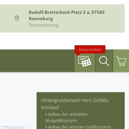
Rudolf-Breitscheid-Platz 2 a, 07580
Ronneburg
Routenplanung
Rezept einlösen
Suche
Hintergrundwissen Herz, Gefäße,
Kreislauf
Aufbau des arteriellen
Blutgefäßsystems
Aufbau des venösen Gefäßsystems