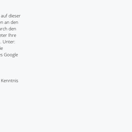
 auf dieser
en an den
urch den
eter Ihre
. Unter:
ie
es Google
 Kenntnis